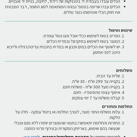
הכלים עובדו בעבודת יד בטכניקות של רידוד, לחיצה, בניית יד ואבניים.
הכלים עברו שריפה בטמפ' גבוהה המותאמת לסוג החומר, דבר המבטיח
את חוזק הכלי ואטימותו כנגד נוזלים.
שימוש וטיפול
הפריט בטוח לשימוש ככלי אוכל והנו נטול עופרת.
המוצר בטוח לשימוש במיקרוגל ובמדיח הכלים.
יש לשטוף את הכלים במים וסבון או במדיח בתכנית עדינה/רגילה ולייבש
היטב לפני אחסון.
משלוחים
שליח עד הבית.
בקנייה עד 299 ש"ח - 30 ש"ח.
בקנייה מעל 300 ש"ח - משלוח חינם.
איסוף עצמי מהסטודיו - חינם.
קבלת משלוח עד 7 ימי עסקים.
החלפות והחזרים
עלות משלוח החזר מוצר, לצורך החלפה או ביטול עסקה - חלה על
הלקוח.
החזרות והחלפות יתאפשרו בתנאי שהמוצרים יוחזרו ללא פגם ומבלי
שנעשה בהם שימוש, באריזתן המקורית ובצירוף פרטי הזמנה.
לפרטים נוספים על
מדיניות משלוחים/החזרים-
לחצו כאן