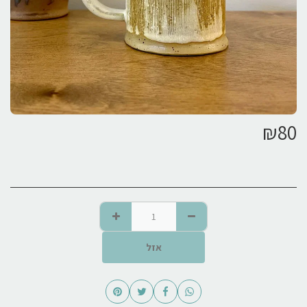
₪
80
אזל