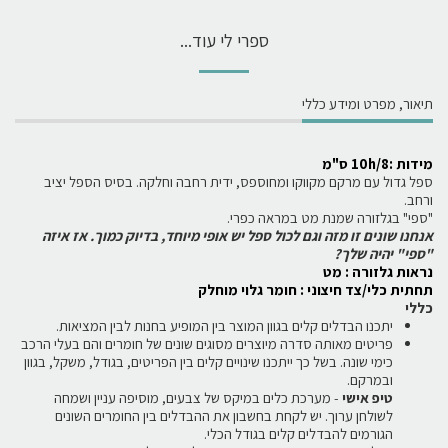
ספרי לי עוד...
תיאור, מפרט ומידע כללי
מידות :10h/8 ס"מ
ספל גדול עם מרקם מקווקו ומחוספס, ידית רחבה וחלקה. בסיס הספל יציב
ורחב.
"ספי" בגלזורה שמנת מט במראה כפרי.
אנחנו שונים זו מזה וגם לכול ספל יש אופי מיוחד, בדיוק כמוך. אז איזה
"ספי" יהיה שלך?
נ
ראות גלזורה : מט
תחתית כלי/צד חיצוני : חומר גלוי מוחלק
כללי
יתכנו הבדלים קלים בגוון המוצר בין המופיע בחנות לבין המציאות.
פריטים מאותה סדרה מיוצרים מסוגים שונים של חומרים והם בעלי הרכב
כימי שונה. בשל כך ייתכנו שינויים קלים בין הפריטים, בגודל, משקל, בגוון
ובמרקם.
טיפ אישי
- מערכת כלים במיקס של צבעים, מוסיפה עניין ושמחה
לשולחן ערוך. יש לקחת בחשבון את ההבדלים בין החומרים השונים
הגורמים להבדלים קלים בגודל הכלי.