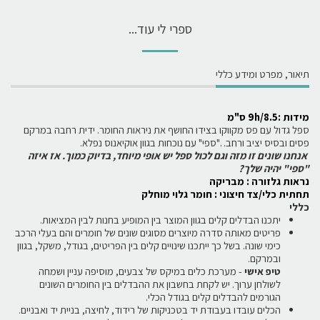
ספרי לי עוד...
תיאור, מפרט ומידע כללי
מידות :9h/8.5 ס"מ
ספל גדול עם פס מקווקו בצידו החושף את ניראות החומר. ידית רחבה במרקם
פסים ובסיס יציב ורחב. ."ספי" עם נוכחות בגוון אוקיאנוס נפלא.
אנחנו שונים זו מזה וגם לכול ספל יש אופי מיוחד, בדיוק כמוך. אז איזה
"ספי" יהיה שלך?
נ
ראות גלזורה : מבריקה
תחתית כלי/צד חיצוני : חומר גלוי מוחלק
כללי
יתכנו הבדלים קלים בגוון המוצר בין המופיע בחנות לבין המציאות.
פריטים מאותה סדרה מיוצרים מסוגים שונים של חומרים והם בעלי הרכב
כימי שונה. בשל כך ייתכנו שינויים קלים בין הפריטים, בגודל, משקל, בגוון
ובמרקם.
טיפ אישי
- מערכת כלים במיקס של צבעים, מוסיפה עניין ושמחה
לשולחן ערוך. יש לקחת בחשבון את ההבדלים בין החומרים השונים
הגורמים להבדלים קלים בגודל הכלי.
הכלים עובדו בעבודת יד בטכניקות של רידוד, לחיצה, בניית יד ואבניים.