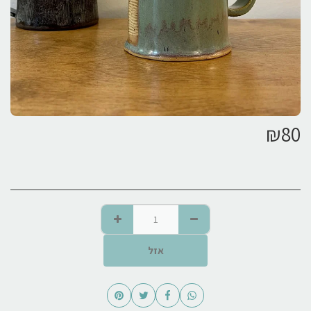
₪
80
אזל