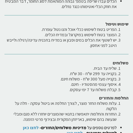
הכלים עברו שריפה בטמפ' גבוהה המותאמת לסוג החומר, דבר המבטיח
את חוזק הכלי ואטימותו כנגד נוזלים.
שימוש וטיפול
הפריט בטוח לשימוש ככלי אוכל והנו נטול עופרת.
המוצר בטוח לשימוש במיקרוגל ובמדיח הכלים.
יש לשטוף את הכלים במים וסבון או במדיח בתכנית עדינה/רגילה ולייבש
היטב לפני אחסון.
משלוחים
שליח עד הבית.
בקנייה עד 299 ש"ח - 30 ש"ח.
בקנייה מעל 300 ש"ח - משלוח חינם.
איסוף עצמי מהסטודיו - חינם.
קבלת משלוח עד 7 ימי עסקים.
החלפות והחזרים
עלות משלוח החזר מוצר, לצורך החלפה או ביטול עסקה - חלה על
הלקוח.
החזרות והחלפות יתאפשרו בתנאי שהמוצרים יוחזרו ללא פגם ומבלי
שנעשה בהם שימוש, באריזתן המקורית ובצירוף פרטי הזמנה.
לפרטים נוספים על
מדיניות משלוחים/החזרים-
לחצו כאן
לשאלות ותשובות -
לחצו כאן