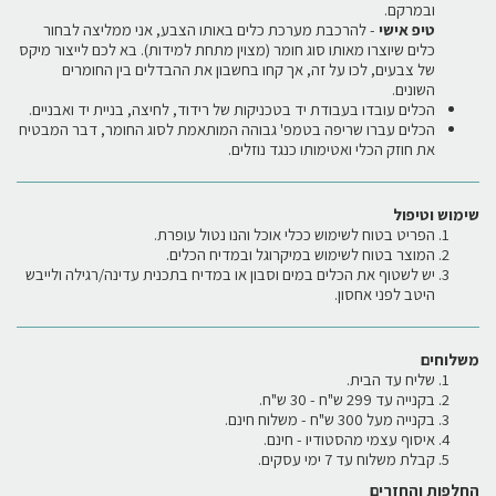
ובמרקם.
טיפ אישי
- להרכבת מערכת כלים באותו הצבע, אני ממליצה לבחור
כלים שיוצרו מאותו סוג חומר (מצוין מתחת למידות). בא לכם לייצור מיקס
של צבעים, לכו על זה, אך קחו בחשבון את ההבדלים בין החומרים
השונים.
הכלים עובדו בעבודת יד בטכניקות של רידוד, לחיצה, בניית יד ואבניים.
הכלים עברו שריפה בטמפ' גבוהה המותאמת לסוג החומר, דבר המבטיח
את חוזק הכלי ואטימותו כנגד נוזלים.
שימוש וטיפול
הפריט בטוח לשימוש ככלי אוכל והנו נטול עופרת.
המוצר בטוח לשימוש במיקרוגל ובמדיח הכלים.
יש לשטוף את הכלים במים וסבון או במדיח בתכנית עדינה/רגילה ולייבש
היטב לפני אחסון.
משלוחים
שליח עד הבית.
בקנייה עד 299 ש"ח - 30 ש"ח.
בקנייה מעל 300 ש"ח - משלוח חינם.
איסוף עצמי מהסטודיו - חינם.
קבלת משלוח עד 7 ימי עסקים.
החלפות והחזרים