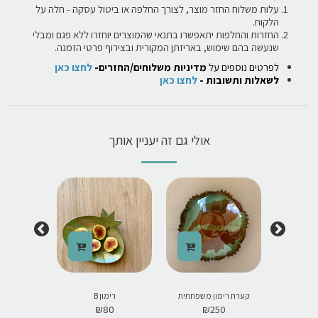
עלות משלוח החזר מוצר, לצורך החלפה או ביטול עסקה - חלה על
הלקוח.
החזרות והחלפות יתאפשרו בתנאי שהמוצרים יוחזרו ללא פגם ומבלי
שנעשה בהם שימוש, באריזתן המקורית ובצירוף פרטי הזמנה.
לפרטים נוספים על
מדיניות משלוחים/החזרים-
לחצו כאן
לשאלות ותשובות -
לחצו כאן
אולי גם זה יעניין אותך
שפחתית 2
קערת רימון משפחתית
רימון B
רימ
0
₪
80
₪
250