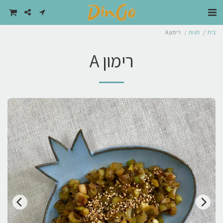
בית
חנות
רימון A
רימון A