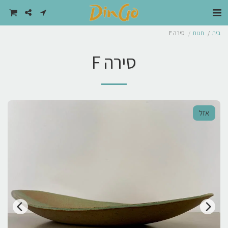
בית
חנות
סירה F
סירה F
אזל