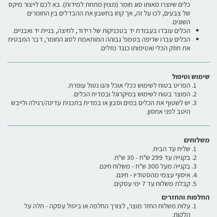
כלים שיוצרו מאותו סוג חומר (מצוין מתחת למידות). בא לכם לייצור מיקס
של צבעים, לכו על זה, אך קחו בחשבון את ההבדלים בין החומרים
השונים.
הכלים עובדו בעבודת יד בטכניקות של רידוד, לחיצה, בניית יד ואבניים.
הכלים עברו שריפה בטמפ' גבוהה המותאמת לסוג החומר, דבר המבטיח
את חוזק הכלי ואטימותו כנגד נוזלים.
שימוש וטיפול
הפריט בטוח לשימוש ככלי אוכל והנו נטול עופרת.
המוצר בטוח לשימוש במיקרוגל ובמדיח הכלים.
יש לשטוף את הכלים במים וסבון או במדיח בתכנית עדינה/רגילה ולייבש
היטב לפני אחסון.
משלוחים
שליח עד הבית.
בקנייה עד 299 ש"ח - 30 ש"ח.
בקנייה מעל 300 ש"ח - משלוח חינם.
איסוף עצמי מהסטודיו - חינם.
קבלת משלוח עד 7 ימי עסקים.
החלפות והחזרים
עלות משלוח החזר מוצר, לצורך החלפה או ביטול עסקה - חלה על
הלקוח.