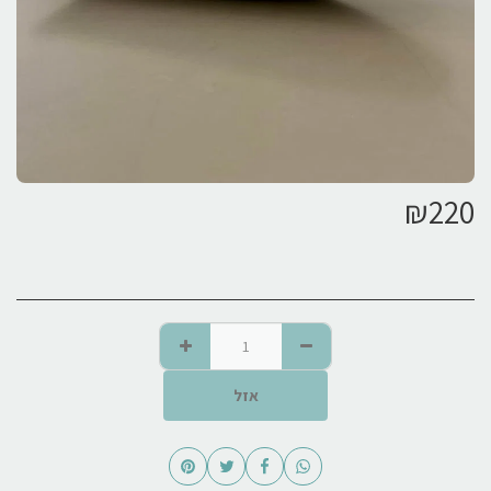
₪
220
אזל