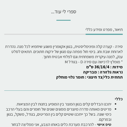
ספרי לי עוד...
תיאור, מפרט ומידע כללי
סירה - קערה קלה ומינימליסטית, בגוון אקוומרין משגע שיחמיא לכל מנה. נהדרת
לארוחת שבת וחג. בימי חול מפתה עם מגוון של ירקות חתוכים. תתאים לסלט
ענק, למנה עיקרית משפחתית וגם לפלחי אבטיח חתוך.
* מומלץ לרכישה עם סירה D - בגודל M
מידות : 36/16/4 ס"מ
נראות גלזורה : מבריקה
תחתית כלי/צד חיצוני : חומר גלוי מוחלק
כללי
יתכנו הבדלים קלים בגוון המוצר בין המופיע בחנות לבין המציאות.
פריטים מאותה סדרה מיוצרים מסוגים שונים של חומרים והם בעלי הרכב
כימי שונה. בשל כך ייתכנו שינויים קלים בין הפריטים, בגודל, משקל, בגוון
ובמרקם.
טיפ אישי
- להרכבת מערכת כלים באותו הצבע, אני ממליצה לבחור