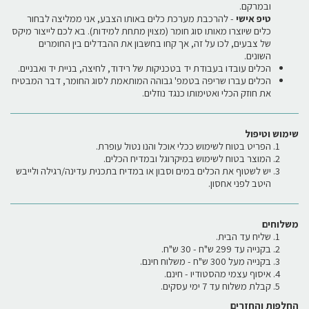
ובמרקם.
טיפ אישי
- להרכבת מערכת כלים באותו הצבע, אני ממליצה לבחור
כלים שיוצרו מאותו סוג חומר (מצוין מתחת למידות). בא לכם לייצור מיקס
של צבעים, לכו על זה, אך קחו בחשבון את ההבדלים בין החומרים
השונים.
הכלים עובדו בעבודת יד בטכניקות של רידוד, לחיצה, בניית יד ואבניים.
הכלים עברו שריפה בטמפ' גבוהה המותאמת לסוג החומר, דבר המבטיח
את חוזק הכלי ואטימותו כנגד נוזלים.
שימוש וטיפול
הפריט בטוח לשימוש ככלי אוכל והנו נטול עופרת.
המוצר בטוח לשימוש במיקרוגל ובמדיח הכלים.
יש לשטוף את הכלים במים וסבון או במדיח בתכנית עדינה/רגילה ולייבש
היטב לפני אחסון.
משלוחים
שליח עד הבית.
בקנייה עד 299 ש"ח - 30 ש"ח.
בקנייה מעל 300 ש"ח - משלוח חינם.
איסוף עצמי מהסטודיו - חינם.
קבלת משלוח עד 7 ימי עסקים.
החלפות והחזרים