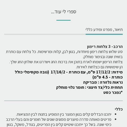
ספרי לי עוד...
תיאור, מפרט ומידע כללי
הרכב- 3 צלחות רימון
סט שלוש צלחות רימון מיוחדות, בגוון לבן, קלות ומרשימות. כל צלחת עם כותרת
בזווית שונה ובגימור מוחלק.
צלחות הרימון ישמחו לארח בתוכן את ברכות החג וישדרגו את שולחן החג שלך.
הן שימושיות גם כצלחות לאירוח.
מידות: 17/12/2 ס"מ, עם כותרת - 17/16/2 (גובה מקסימלי כולל
כותרת - 4.5 ס"מ)
נראות גלזורה : מבריקה
תחתית כלי/צד חיצוני : חומר גלוי מוחלק
*נמכר כסט
כללי
יתכנו הבדלים קלים בגוון המוצר בין המופיע בחנות לבין המציאות.
פריטים מאותה סדרה מיוצרים מסוגים שונים של חומרים והם בעלי הרכב
כימי שונה. בשל כך ייתכנו שינויים קלים בין הפריטים, בגודל, משקל, בגוון