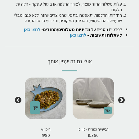
עלות משלוח החזר מוצר, לצורך החלפה או ביטול עסקה - חלה על
הלקוח.
החזרות והחלפות יתאפשרו בתנאי שהמוצרים יוחזרו ללא פגם ומבלי
שנעשה בהם שימוש, באריזתן המקורית ובצירוף פרטי הזמנה.
לפרטים נוספים על
מדיניות משלוחים/החזרים-
לחצו כאן
לשאלות ותשובות -
לחצו כאן
אולי גם זה יעניין אותך
אזל
רביעייה כפרית - קווים
רימון A
רימ
0
₪
80
₪
360