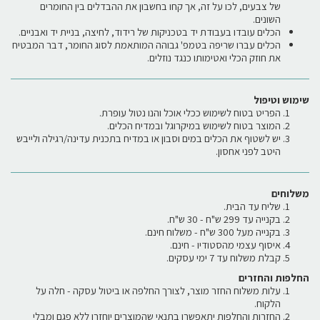
של צבעים, לכו על זה, אך קחו בחשבון את ההבדלים בין החומרים
השונים.
הכלים עובדו בעבודת יד בטכניקות של רידוד, לחיצה, בניית יד ואבניים.
הכלים עברו שריפה בטמפ' גבוהה המותאמת לסוג החומר, דבר המבטיח
את חוזק הכלי ואטימותו כנגד נוזלים.
שימוש וטיפול
הפריט בטוח לשימוש ככלי אוכל והנו נטול עופרת.
המוצר בטוח לשימוש במיקרוגל ובמדיח הכלים.
יש לשטוף את הכלים במים וסבון או במדיח בתכנית עדינה/רגילה ולייבש
היטב לפני אחסון.
משלוחים
שליח עד הבית.
בקנייה עד 299 ש"ח - 30 ש"ח.
בקנייה מעל 300 ש"ח - משלוח חינם.
איסוף עצמי מהסטודיו - חינם.
קבלת משלוח עד 7 ימי עסקים.
החלפות והחזרים
עלות משלוח החזר מוצר, לצורך החלפה או ביטול עסקה - חלה על
הלקוח.
החזרות והחלפות יתאפשרו בתנאי שהמוצרים יוחזרו ללא פגם ומבלי