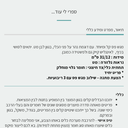
ספרי לי עוד...
תיאור, מפרט ומידע כללי
מגש פס קל ומיוחד. עם דוגמת נהר על פני הכלי, בגוון לבן מט. יתאים לסושי
בכיף, לאינגליש קייק גם ולפשטידה כמובן.
מידות : 31/12 ס"מ
נראות גלזורה : מט
תחתית כלי/צד חיצוני : חומר גלוי מוחלק
* פריט יחיד
* הצעת מתנה - שילוב מגש פס עם 3 ריבועיות.
כללי
יתכנו הבדלים קלים בגוון המוצר בין המופיע בחנות לבין המציאות.
פריטים מאותה סדרה מיוצרים מסוגים שונים של חומרים והם בעלי הרכב
כימי שונה. בשל כך ייתכנו שינויים קלים בין הפריטים, בגודל, משקל, בגוון
ובמרקם.
טיפ אישי
- להרכבת מערכת כלים באותו הצבע, אני ממליצה לבחור
כלים שיוצרו מאותו סוג חומר (מצוין מתחת למידות). בא לכם לייצור מיקס