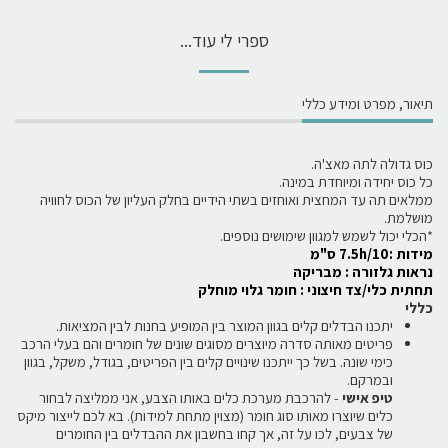
ספרי לי עוד...
תיאור, מפרט ומידע כללי
כוס גדולה לתה מאצ'ה.
כל כוס יחידה ומיוחדת במינה.
ממלאים תה עד המחצית ואוחזים בשתי הידיים בחלק העליון של הכוס לחוויה
מושלמת.
*הכלי יכול לשמש למגוון שימושים נוספים.
מידות :7.5h/10 ס"מ
נראות גלזורה : מבריקה
תחתית כלי/צד חיצוני : חומר גלוי מוחלק
כללי
יתכנו הבדלים קלים בגוון המוצר בין המופיע בחנות לבין המציאות.
פריטים מאותה סדרה מיוצרים מסוגים שונים של חומרים והם בעלי הרכב
כימי שונה. בשל כך ייתכנו שינויים קלים בין הפריטים, בגודל, משקל, בגוון
ובמרקם.
טיפ אישי
- להרכבת מערכת כלים באותו הצבע, אני ממליצה לבחור
כלים שיוצרו מאותו סוג חומר (מצוין מתחת למידות). בא לכם לייצור מיקס
של צבעים, לכו על זה, אך קחו בחשבון את ההבדלים בין החומרים