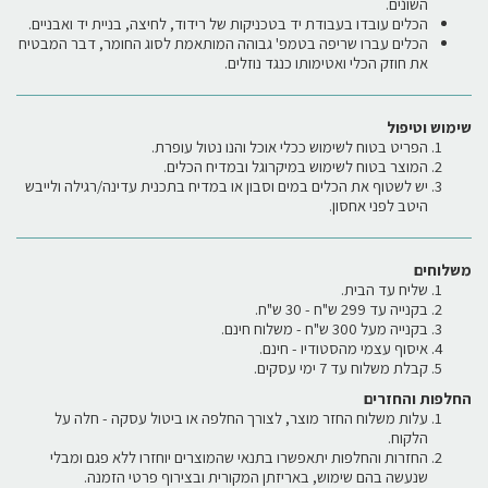
השונים.
הכלים עובדו בעבודת יד בטכניקות של רידוד, לחיצה, בניית יד ואבניים.
הכלים עברו שריפה בטמפ' גבוהה המותאמת לסוג החומר, דבר המבטיח
את חוזק הכלי ואטימותו כנגד נוזלים.
שימוש וטיפול
הפריט בטוח לשימוש ככלי אוכל והנו נטול עופרת.
המוצר בטוח לשימוש במיקרוגל ובמדיח הכלים.
יש לשטוף את הכלים במים וסבון או במדיח בתכנית עדינה/רגילה ולייבש
היטב לפני אחסון.
משלוחים
שליח עד הבית.
בקנייה עד 299 ש"ח - 30 ש"ח.
בקנייה מעל 300 ש"ח - משלוח חינם.
איסוף עצמי מהסטודיו - חינם.
קבלת משלוח עד 7 ימי עסקים.
החלפות והחזרים
עלות משלוח החזר מוצר, לצורך החלפה או ביטול עסקה - חלה על
הלקוח.
החזרות והחלפות יתאפשרו בתנאי שהמוצרים יוחזרו ללא פגם ומבלי
שנעשה בהם שימוש, באריזתן המקורית ובצירוף פרטי הזמנה.