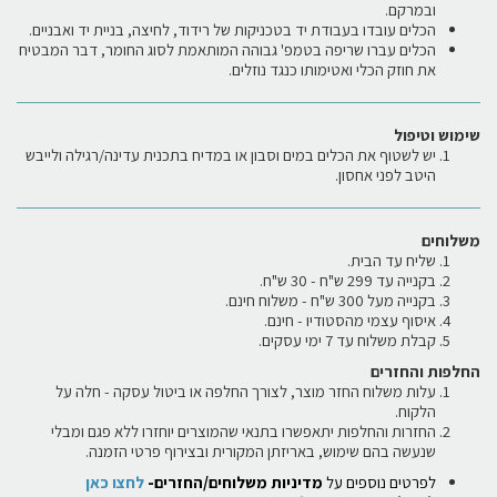
ובמרקם.
הכלים עובדו בעבודת יד בטכניקות של רידוד, לחיצה, בניית יד ואבניים.
הכלים עברו שריפה בטמפ' גבוהה המותאמת לסוג החומר, דבר המבטיח
את חוזק הכלי ואטימותו כנגד נוזלים.
שימוש וטיפול
יש לשטוף את הכלים במים וסבון או במדיח בתכנית עדינה/רגילה ולייבש
היטב לפני אחסון.
משלוחים
שליח עד הבית.
בקנייה עד 299 ש"ח - 30 ש"ח.
בקנייה מעל 300 ש"ח - משלוח חינם.
איסוף עצמי מהסטודיו - חינם.
קבלת משלוח עד 7 ימי עסקים.
החלפות והחזרים
עלות משלוח החזר מוצר, לצורך החלפה או ביטול עסקה - חלה על
הלקוח.
החזרות והחלפות יתאפשרו בתנאי שהמוצרים יוחזרו ללא פגם ומבלי
שנעשה בהם שימוש, באריזתן המקורית ובצירוף פרטי הזמנה.
לפרטים נוספים על
מדיניות משלוחים/החזרים-
לחצו כאן