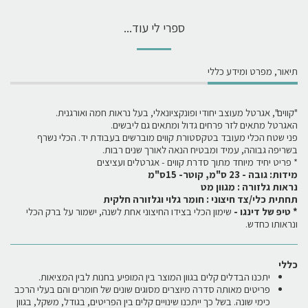
ספרי לי עוד...
תיאור, מפרט ומידע כללי
"קווים", אגרטל מעוצב יחודי ופונקציונאלי, בעל נראות חמה ואורגנית.
האגרטל מתאים לזר פרחים גדול ומתאים גם ליבשים.
פני שטח הכלי מעובד בטקסטורת קווים מוברשים בעבודת יד. הכלי נשרף
בשריפה גבוהה, עמיד ומבטיח הנאה לאורך שנים רבות.
* פריט יחיד מיוחד מתוך סדרת קווים - אגרטלים ועציצים
מידות: גובה - 23 ס"מ, קוטר- 15ס"מ
נראות גלזורה : מגוון מט
תחתית כלי/צד חיצוני : חומר גלוי וגלזורה חלקית
* טיפ של דינגו -
שימון הכלי בצידו החיצוני אחת לשנה, ישמור על ברק הכלי
ונראותו כחדש.
כללי
יתכנו הבדלים קלים בגוון המוצר בין המופיע בחנות לבין המציאות.
פריטים מאותה סדרה מיוצרים מסוגים שונים של חומרים והם בעלי הרכב
כימי שונה. בשל כך ייתכנו שינויים קלים בין הפריטים, בגודל, משקל, בגוון