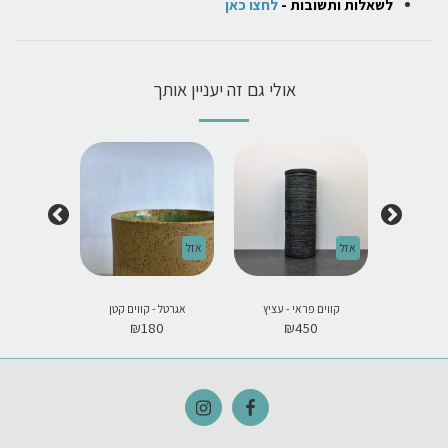
לשאלות ותשובות -
לחצו כאן
אולי גם זה יעניין אותך
אזל
אזל
אזל
 L
קווים פראי - עציץ
אגרטל - קווים קטן
אסימטרית
50
₪
180
₪
450